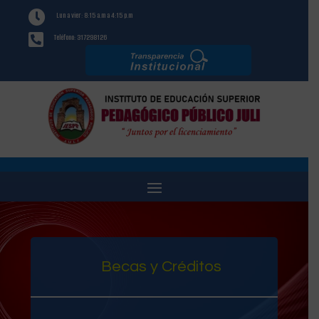

Lun a vier: 8:15 a.m a 4:15 p.m

Teléfono: 317298126
Becas y Créditos