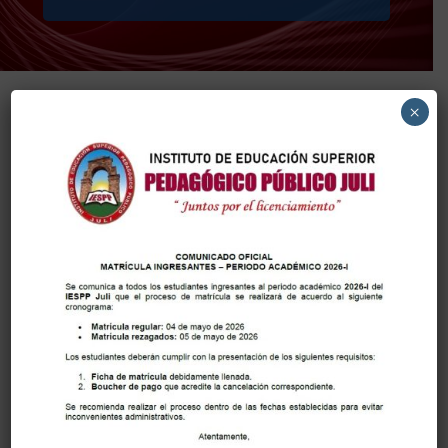
×
Becas y Créditos 2024 – I
👉 Tipos de Beca
👉 Requisitos
👉 Beneficiarios 2024
En desarrollo………