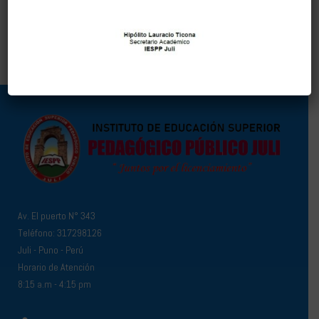
Av. El puerto N° 343
Teléfono: 317298126
Juli - Puno - Perú
Horario de Atención
8:15 a.m - 4:15 pm