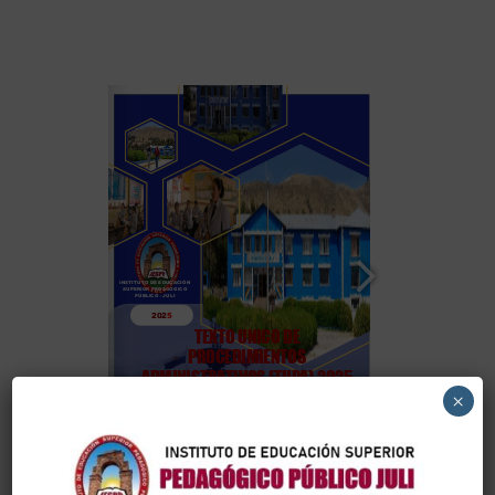
×
1/24