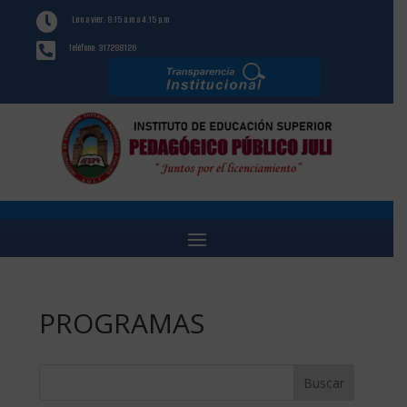

Lun a vier: 8:15 a.m a 4:15 p.m

Teléfono: 317298126
PROGRAMAS
Buscar