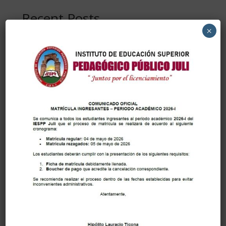
Recent Posts
×
Luckzie Casino: volledige gids voor spelers
Lolly Spins Casino: Οδηγός παιχνιδιών και
προσφορών
RESULTADOS-CUADRO-DE-MERITOS-CONTRATO-
DOCENTE-IESPP-J-2026
Evaluacion de Sesion de Aprendizaje : Entrevista
Personal
Comunicado N° 07 Matricula Ingresantes – Periodo
Academico 2026 -I
Recent Comments
Alex mario salas apaza
en
Comunicado N° 0012 –
2026 Admisión