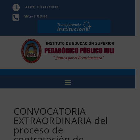

Lun a vier: 8:15 a.m a 4:15 p.m

Teléfono: 317298126
CONVOCATORIA
EXTRAORDINARIA del
proceso de
contratación de