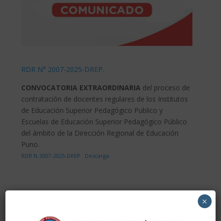
RDR N° 2007-2025-DREP.
CONVOCATORIA EXTRAORDINARIA
del proceso de
contratación de docentes regulares de los Institutos
de Educación Superior Pedagógico Publico y
Escuelas de Educación Superior Pedagógico Público
del ámbito de la Dirección Regional de Educación
Puno.
RDR N 2007-2025-DREP
Descarga
×
Enviar comentario