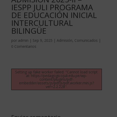
IESPP JULI PROGRAMA
DE EDUCACIÓN INICIAL
INTERCULTURAL
BILINGÜE
por
admin
|
Sep 9, 2025
|
Admisión
,
Comunicados
|
0 Comentarios
Setting up fake worker failed: "Cannot load script
at: https://pedagogicojuli.edu.pe/wp-
content/plugins/pdf-
embedder/assets/js/pdfjs/pdf.worker.min.js?
ver=2.2.228".