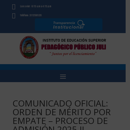

Lun a vier: 8:15 a.m a 4:15 p.m

Teléfono: 317298126
COMUNICADO OFICIAL:
ORDEN DE MÉRITO POR
EMPATE – PROCESO DE
ADMISIÓN 2025-II –