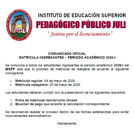
 las competencias investigativas de los participantes, promoviendo el
a con rigor científico y pertinencia pedagógica.
 Puno
98126