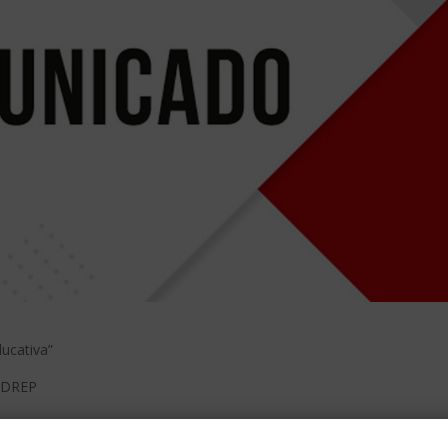
ducativa”
5-DREP