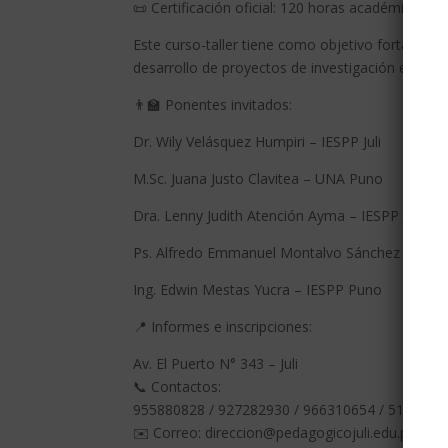
📜 Certificación oficial: 120 horas académicas
Este curso-taller tiene como objetivo fortalecer
desarrollo de proyectos de investigación educativ
👨‍🏫 Ponentes invitados:
Dr. Wily Velásquez Humpiri – IESPP Juli
M.Sc. Juana Justo Clavitea – UNA Puno
Dra. Lenny Judith Atención Ayma – IESPP Juli
Ps. Alfredo Emmanuel Montalvo Sánchez – UNA
Ing. Edwin Mestas Yucra – IESPP Puno
📍 Informes e inscripciones:
Av. El Puerto N° 343 – Juli
📞 Contactos:
955880828 / 927282930 / 966310654 / 51-0172
✉️ Correo: direccion@pedagogicojuli.edu.pe