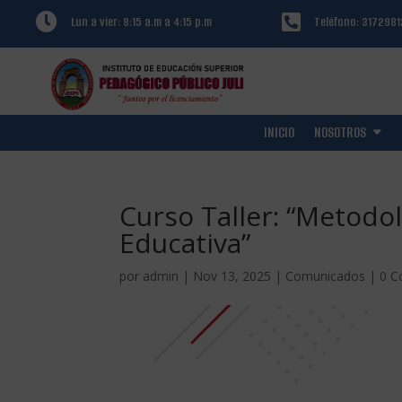


Lun a vier: 8:15 a.m a 4:15 p.m
Teléfono: 317298
INICIO
NOSOTROS
Curso Taller: “Metodol
Educativa”
por
admin
|
Nov 13, 2025
|
Comunicados
|
0 C