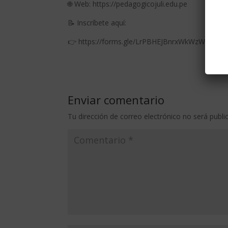
🌐 Web: https://pedagogicojuli.edu.pe
📝 Inscríbete aquí:
👉 https://forms.gle/LrPBHEJBnrxWkWzW6
Enviar comentario
Tu dirección de correo electrónico no será publi