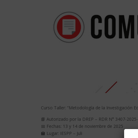
Curso Taller: “Metodología de la Investigación E
📘 Autorizado por la DREP – RDR N° 3407-202
📅 Fechas: 13 y 14 de noviembre de 2025
🏫 Lugar: IESPP – Juli