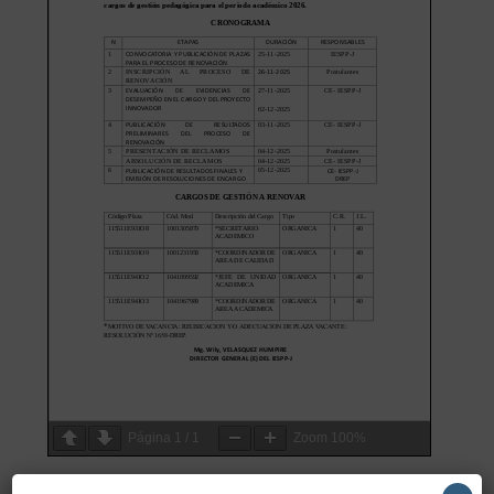
Página
1
/
1
Zoom
100%