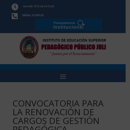

Lun a vier: 8:15 a.m a 4:15 p.m

Teléfono: 317298126
CONVOCATORIA PARA
LA RENOVACIÓN DE
CARGOS DE GESTIÓN
PEDAGÓGICA